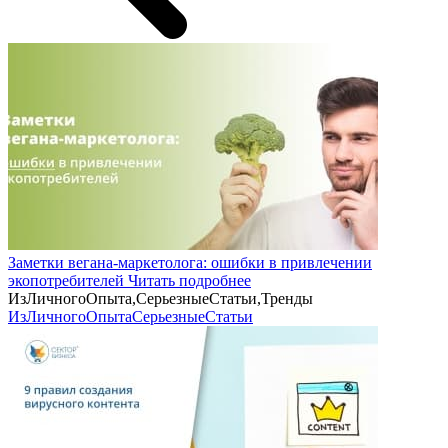
Заметки вегана-маркетолога: ошибки в привлечении
экопотребителей
Читать подробнее
ИзЛичногоОпыта,СерьезныеСтатьи,Тренды
ИзЛичногоОпыта
СерьезныеСтатьи