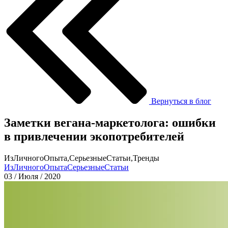
Вернуться в блог
Заметки вегана-маркетолога: ошибки
в привлечении экопотребителей
ИзЛичногоОпыта,СерьезныеСтатьи,Тренды
ИзЛичногоОпыта
СерьезныеСтатьи
03 / Июля / 2020