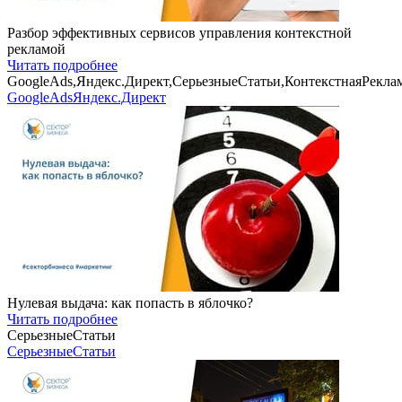
Разбор эффективных сервисов управления контекстной
рекламой
Читать подробнее
GoogleAds,Яндекс.Директ,СерьезныеСтатьи,КонтекстнаяРекл
GoogleAds
Яндекс.Директ
Нулевая выдача: как попасть в яблочко?
Читать подробнее
СерьезныеСтатьи
СерьезныеСтатьи