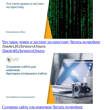
Что такое домен и хостинг по-простому
Читать подробнее
Ликбез,ИзЛичногоОпыта
Ликбез
ИзЛичногоОпыта
Создание сайта для новичков
Читать подробнее