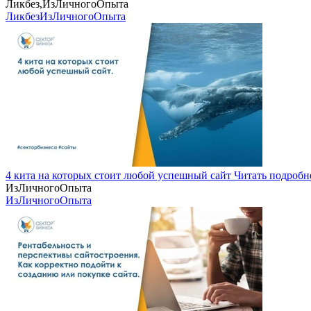
Ликбез,ИзЛичногоОпыта
Ликбез
ИзЛичногоОпыта
4 кита на которых стоит любой успешный сайт
Читать подробн
ИзЛичногоОпыта
ИзЛичногоОпыта