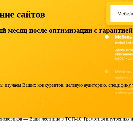
ние сайтов
й месяц после оптимизации с гарантией
ы изучаем Ваших конкурентов, целевую аудиторию, специфику те
исковиков — Ваша лестница в ТОП-10. Грамотная внутренняя и