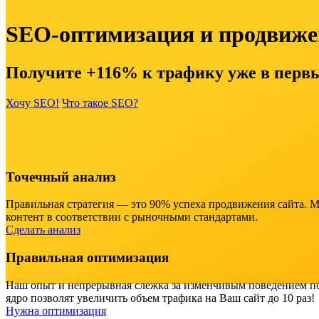
SEO-оптимизация и продвиже
Получите +116% к трафику уже в первы
Хочу SEO!
Что такое SEO?
Точечный анализ
Правильная стратегия — это 90% успеха продвижения сайта. М
контент в соответствии с рыночными стандартами.
Сделать анализ
Правильная оптимизация
Наш опыт и непрерывная слежка за изменчивым поведением по
ядро позволят увеличить объем трафика на Ваш сайт до 10 раз!
Нужна оптимизация